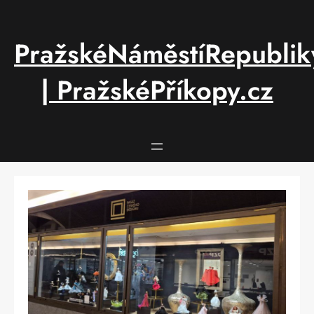
Přeskočit
na
obsah
PražskéNáměstíRepublik
| PražskéPříkopy.cz