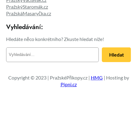
PražskýStaromák.cz
PražskáMasaryčka.cz
Vyhledávání:
Hledáte něco konkrétního? Zkuste hledat níže!
H
Hledat
l
e
d
a
Copyright © 2023 | PražskéPříkopy.cz |
HMG
| Hosting by
t
Pipni.cz