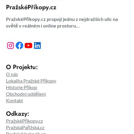
PražskéPříkopy.cz
PražskéPříkopy.cz propojí jednu z nejdražších ulic na
světě v reálném i online prostoru…
Instagram
Facebook
YouTube
LinkedIn
O Projektu:
O nás
Lokalita Pražské Příkopy
Historie Příkop
Obchodní oddělení
Kontakt
Odkazy:
PražskéPříkopy.cz
PražskáPařížská.cz
PražskýVaclavák.cz