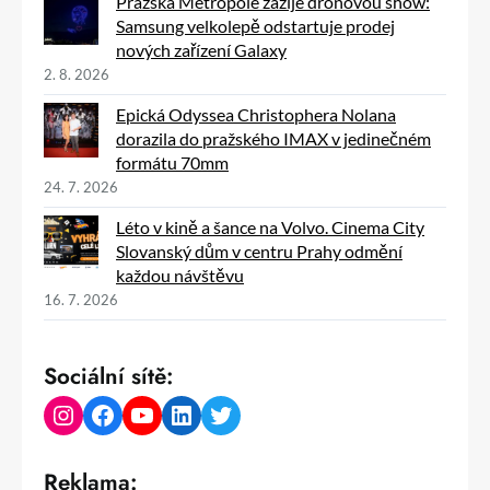
Pražská Metropole zažije dronovou show:
Samsung velkolepě odstartuje prodej
nových zařízení Galaxy
2. 8. 2026
Epická Odyssea Christophera Nolana
dorazila do pražského IMAX v jedinečném
formátu 70mm
24. 7. 2026
Léto v kině a šance na Volvo. Cinema City
Slovanský dům v centru Prahy odmění
každou návštěvu
16. 7. 2026
Sociální sítě:
Instagram
Facebook
YouTube
LinkedIn
Twitter
Reklama: