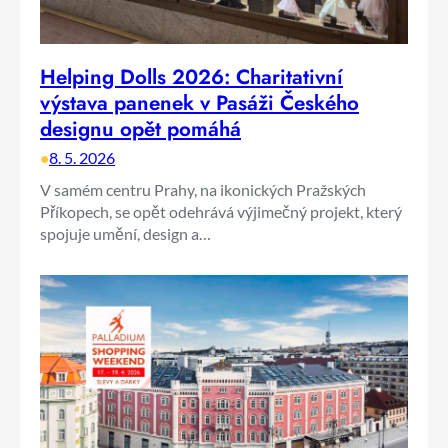
Helping Dolls 2026: Charitativní
výstava panenek v Pasáži Českého
designu opět pomáhá
•
8. 5. 2026
V samém centru Prahy, na ikonických Pražských
Příkopech, se opět odehrává výjimečný projekt, který
spojuje umění, design a…