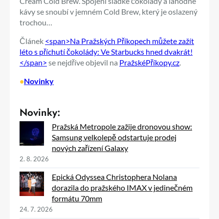
Cream Cold Brew. Spojení sladké čokolády a lahodné
kávy se snoubí v jemném Cold Brew, který je oslazený
trochou…
Článek
<span>Na Pražských Příkopech můžete zažít
léto s příchutí čokolády: Ve Starbucks hned dvakrát!
</span>
se nejdříve objevil na
PražskéPříkopy.cz
.
•
Novinky
Novinky:
Pražská Metropole zažije dronovou show:
Samsung velkolepě odstartuje prodej
nových zařízení Galaxy
2. 8. 2026
Epická Odyssea Christophera Nolana
dorazila do pražského IMAX v jedinečném
formátu 70mm
24. 7. 2026