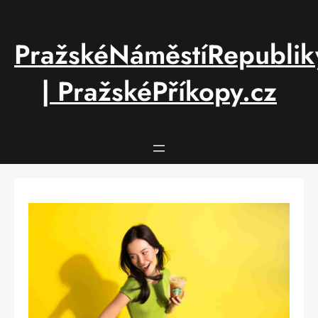
Přeskočit
na
obsah
PražskéNáměstíRepublik
| PražskéPříkopy.cz