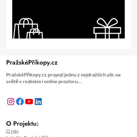
PražskéPříkopy.cz
PražskéPříkopy.cz propojí jednu z nejdražších ulic na
světě v reálném i online prostoru…
Instagram
Facebook
YouTube
LinkedIn
O Projektu:
O nás