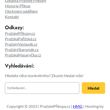
Lokalita Pražské Příkopy
Historie Příkop
Obchodní oddělení
Kontakt
Odkazy:
PražskéPříkopy.cz
PražskáPařížská.cz
PražskýVaclavák.cz
PražskýStaromák.cz
PražskáMasaryčka.cz
Vyhledávání:
Hledáte něco konkrétního? Zkuste hledat níže!
H
Hledat
l
e
d
a
Copyright © 2023 | PražskéPříkopy.cz |
HMG
| Hosting by