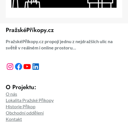
PražskéPříkopy.cz
PražskéPříkopy.cz propojí jednu z nejdražších ulic na
světě v reálném i online prostoru…
Instagram
Facebook
YouTube
LinkedIn
O Projektu:
O nás
Lokalita Pražské Příkopy
Historie Příkop
Obchodní oddělení
Kontakt