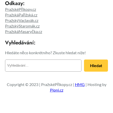
Odkazy:
PražskéPříkopy.cz
PražskáPařížská.cz
PražskýVaclavák.cz
PražskýStaromák.cz
PražskáMasaryčka.cz
Vyhledávání:
Hledáte něco konkrétního? Zkuste hledat níže!
H
Hledat
l
e
d
a
Copyright © 2023 | PražskéPříkopy.cz |
HMG
| Hosting by
t
Pipni.cz