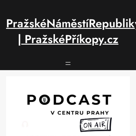
Přeskočit
na
obsah
PražskéNáměstíRepublik
| PražskéPříkopy.cz