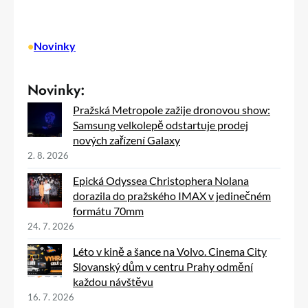
•
Novinky
Novinky:
Pražská Metropole zažije dronovou show:
Samsung velkolepě odstartuje prodej
nových zařízení Galaxy
2. 8. 2026
Epická Odyssea Christophera Nolana
dorazila do pražského IMAX v jedinečném
formátu 70mm
24. 7. 2026
Léto v kině a šance na Volvo. Cinema City
Slovanský dům v centru Prahy odmění
každou návštěvu
16. 7. 2026