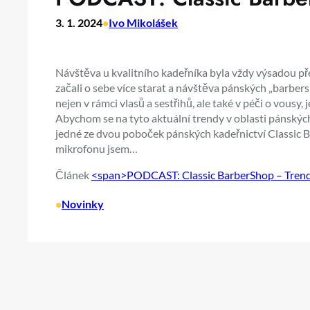
3. 1. 2024
•
Ivo Mikolášek
Návštěva u kvalitního kadeřníka byla vždy výsadou pře
začali o sebe více starat a návštěva pánských „barbersh
nejen v rámci vlasů a sestřihů, ale také v péči o vousy,
Abychom se na tyto aktuální trendy v oblasti pánských 
jedné ze dvou poboček pánských kadeřnictví Classic B
mikrofonu jsem…
Článek
<span>PODCAST: Classic BarberShop – Tren
•
Novinky