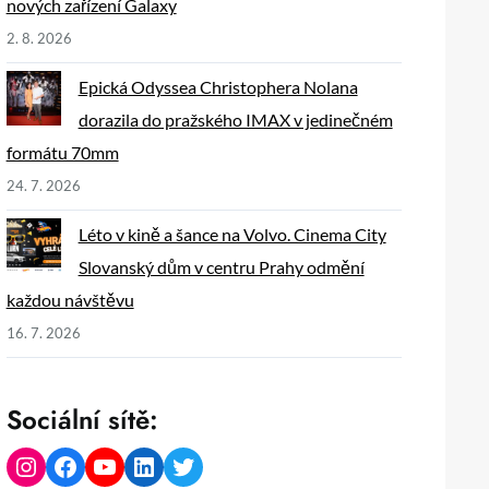
nových zařízení Galaxy
2. 8. 2026
Epická Odyssea Christophera Nolana
dorazila do pražského IMAX v jedinečném
formátu 70mm
24. 7. 2026
Léto v kině a šance na Volvo. Cinema City
Slovanský dům v centru Prahy odmění
každou návštěvu
16. 7. 2026
Sociální sítě:
Instagram
Facebook
YouTube
LinkedIn
Twitter