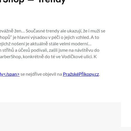
vážně žen… Současné trendy ale ukazují, že i muži se
opů“ je hlavní výsadou v péči o jejich vzhled. A to
 jejichž nošení je aktuálně stále velmi moderní…
střihů a účesů podívali, zašli jsme na návštěvu do
arberShop, konkrétně do té ve Vodičkové ulici. K
dy</span>
se nejdříve objevil na
PražskéPříkopy.cz
.