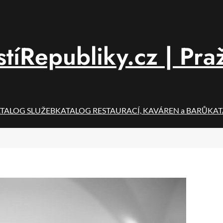
íRepubliky.cz | Pra
TALOG SLUŽEB
KATALOG RESTAURACÍ, KAVÁREN a BARŮ
KAT