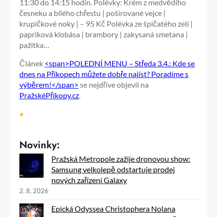
11:30 do 14:15 hodin. Polévky: Krém z medvědího
česneku a bílého chřestu | pošírované vejce |
krupičkové noky | – 95 Kč Polévka ze špičatého zelí |
papriková klobása | brambory | zakysaná smetana |
pažitka…
Článek
<span>POLEDNÍ MENU – Středa 3.4.: Kde se
dnes na Příkopech můžete dobře najíst? Poradíme s
výběrem!</span>
se nejdříve objevil na
PražskéPříkopy.cz
.
•
Novinky:
Pražská Metropole zažije dronovou show:
Samsung velkolepě odstartuje prodej
nových zařízení Galaxy
2. 8. 2026
Epická Odyssea Christophera Nolana