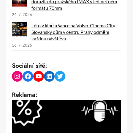
dorazila do pražského IMAX v jedinečném
formátu 70mm
24. 7. 2026
Léto v kině a šance na Volvo. Cinema City
Slovanský dům v centru Prahy odmění
každou návštěvu
16. 7. 2026
Sociální sítě:
Instagram
Facebook
YouTube
LinkedIn
Twitter
Reklama: