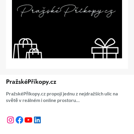
PražskéPříkopy.cz
PražskéPříkopy.cz propojí jednu z nejdražších ulic na
světě v reálném i online prostoru…
Instagram
Facebook
YouTube
LinkedIn