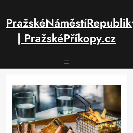
Přeskočit
na
obsah
PražskéNáměstíRepublik
| PražskéPříkopy.cz