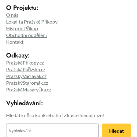
O Projektu:
O nás
Lokalita Pražské Příkopy
Historie Příkop
Obchodní oddělení
Kontakt
Odkazy:
PražskéPříkopy.cz
PražskáPařížská.cz
PražskýVaclavák.cz
PražskýStaromák.cz
PražskáMasaryčka.cz
Vyhledávání:
Hledáte něco konkrétního? Zkuste hledat níže!
H
Hledat
l