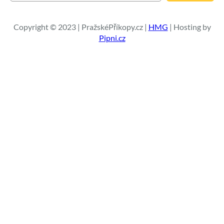
e
d
a
Copyright © 2023 | PražskéPříkopy.cz |
HMG
| Hosting by
t
Pipni.cz