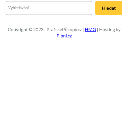
H
Hledat
l
e
d
a
Copyright © 2023 | PražskéPříkopy.cz |
HMG
| Hosting by
t
Pipni.cz