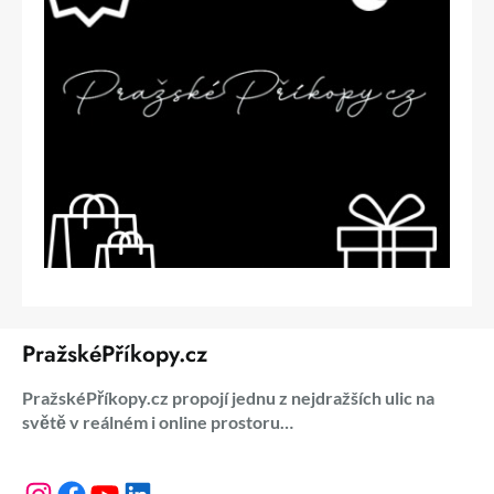
PražskéPříkopy.cz
PražskéPříkopy.cz propojí jednu z nejdražších ulic na
světě v reálném i online prostoru…
Instagram
Facebook
YouTube
LinkedIn