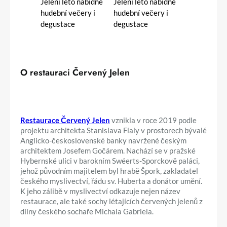
O restauraci Červený Jelen
Restaurace Červený Jelen
vznikla v roce 2019 podle
projektu architekta Stanislava Fialy v prostorech bývalé
Anglicko-československé banky navržené českým
architektem Josefem Gočárem. Nachází se v pražské
Hybernské ulici v barokním Swéerts-Sporckově paláci,
jehož původním majitelem byl hrabě Špork, zakladatel
českého myslivectví, řádu sv. Huberta a donátor umění.
K jeho zálibě v myslivectví odkazuje nejen název
restaurace, ale také sochy létajících červených jelenů z
dílny českého sochaře Michala Gabriela.