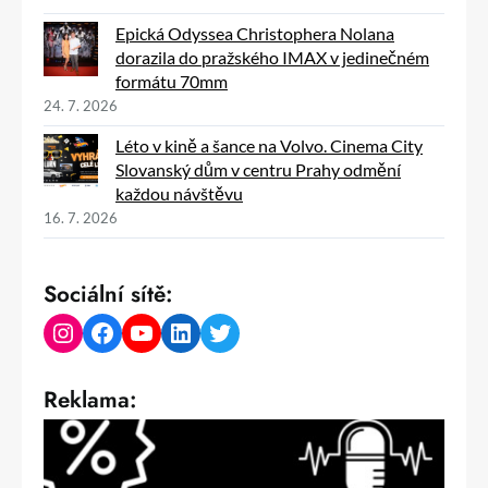
Epická Odyssea Christophera Nolana
dorazila do pražského IMAX v jedinečném
formátu 70mm
24. 7. 2026
Léto v kině a šance na Volvo. Cinema City
Slovanský dům v centru Prahy odmění
každou návštěvu
16. 7. 2026
Sociální sítě:
Instagram
Facebook
YouTube
LinkedIn
Twitter
Reklama: