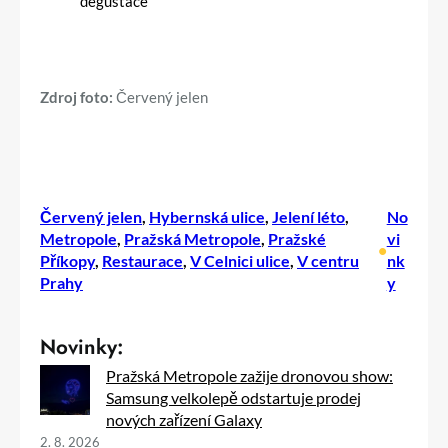
Zdroj foto:
Červený jelen
Červený jelen
, 
Hybernská ulice
, 
Jelení léto
, 
No
Metropole
, 
Pražská Metropole
, 
Pražské
vi
•
Příkopy
, 
Restaurace
, 
V Celnici ulice
, 
V centru
nk
Prahy
y
Novinky:
Pražská Metropole zažije dronovou show:
Samsung velkolepě odstartuje prodej
nových zařízení Galaxy
2. 8. 2026