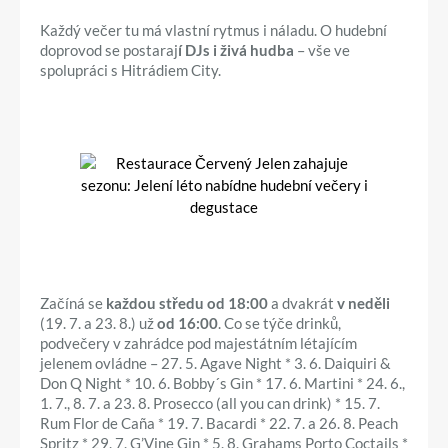
Každý večer tu má vlastní rytmus i náladu. O hudební
doprovod se postaraj
í DJs i živá hudba
– vše ve
spolupráci s Hitrádiem City.
Začíná se
každou středu od 18:00
a dvakrát
v neděli
(19. 7. a 23. 8.) už
od 16:00
. Co se týče drinků,
podvečery v zahrádce pod majestátním létajícím
jelenem ovládne – 27. 5. Agave Night * 3. 6. Daiquiri &
Don Q Night * 10. 6. Bobby´s Gin * 17. 6. Martini * 24. 6.,
1. 7., 8. 7. a 23. 8. Prosecco (all you can drink) * 15. 7.
Rum Flor de Caña * 19. 7. Bacardi * 22. 7. a 26. 8. Peach
Spritz * 29. 7. G’Vine Gin * 5. 8. Grahams Porto Coctails *