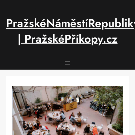
Přeskočit
na
obsah
PražskéNáměstíRepublik
| PražskéPříkopy.cz