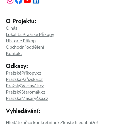
O Projektu:
O nás
Lokalita Pražské Příkopy
Historie Příkop
Obchodní oddělení
Kontakt
Odkazy:
PražskéPříkopy.cz
PražskáPařížská.cz
PražskýVaclavák.cz
PražskýStaromák.cz
PražskáMasaryčka.cz
Vyhledávání:
Hledáte něco konkrétního? Zkuste hledat níže!