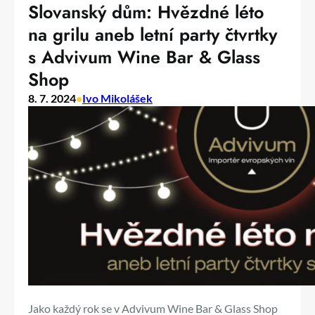
Slovanský dům: Hvězdné léto
na grilu aneb letní party čtvrtky
s Advivum Wine Bar & Glass
Shop
8. 7. 2024
•
Ivo Mikolášek
Jako každý rok se v Advivum Wine Bar & Glass Shop