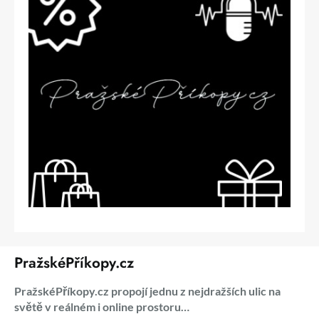
PražskéPříkopy.cz
PražskéPříkopy.cz propojí jednu z nejdražších ulic na
světě v reálném i online prostoru…