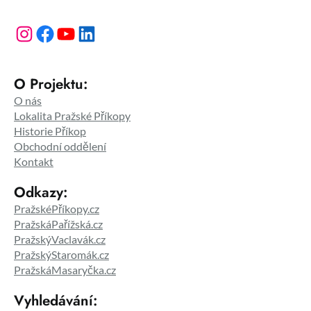
Instagram
Facebook
YouTube
LinkedIn
O Projektu:
O nás
Lokalita Pražské Příkopy
Historie Příkop
Obchodní oddělení
Kontakt
Odkazy:
PražskéPříkopy.cz
PražskáPařížská.cz
PražskýVaclavák.cz
PražskýStaromák.cz
PražskáMasaryčka.cz
Vyhledávání: