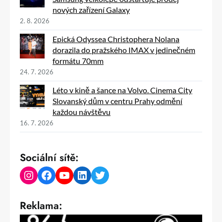
nových zařízení Galaxy
2. 8. 2026
Epická Odyssea Christophera Nolana
dorazila do pražského IMAX v jedinečném
formátu 70mm
24. 7. 2026
Léto v kině a šance na Volvo. Cinema City
Slovanský dům v centru Prahy odmění
každou návštěvu
16. 7. 2026
Sociální sítě:
Instagram
Facebook
YouTube
LinkedIn
Twitter
Reklama: