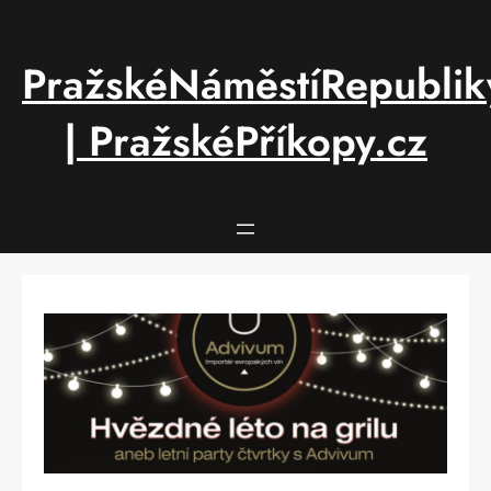
Přeskočit
na
obsah
PražskéNáměstíRepublik
| PražskéPříkopy.cz