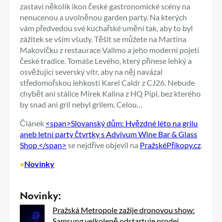
zastaví několik ikon české gastronomické scény na
nenucenou a uvolněnou garden party. Na kterých
vám předvedou své kuchařské umění tak, aby to byl
zážitek se vším všudy. Těšit se můžete na Martina
Makovičku z restaurace Vallmo a jeho moderní pojetí
české tradice. Tomáše Levého, který přinese lehký a
osvěžující severský vítr, aby na něj navázal
středomořskou lehkostí Karel Caldr z CJ26. Nebude
chybět ani stálice Mirek Kalina z HQ Pipi, bez kterého
by snad ani gril nebyl grilem. Celou…
Článek
<span>Slovanský dům: Hvězdné léto na grilu
aneb letní party čtvrtky s Advivum Wine Bar & Glass
Shop </span>
se nejdříve objevil na
PražskéPříkopy.cz
.
•
Novinky
Novinky:
Pražská Metropole zažije dronovou show:
Samsung velkolepě odstartuje prodej