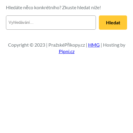
Hledáte něco konkrétního? Zkuste hledat níže!
H
Hledat
l
e
d
a
Copyright © 2023 | PražskéPříkopy.cz |
HMG
| Hosting by
t
Pipni.cz