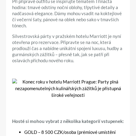
Při přípravě outfitu se inspirujte tématem Třináctá
hodina: tmavé odstíny noční oblohy, třpytivé detaily a
nadčasová elegance. Dámy mohou vsadit na koktejlové
či večerní šaty, pánové na oblek nebo sako v tmavších
tónech.
Silvestrovská párty v pražském hotelu Marriott je nyní
otevřena pro rezervace. Připravte se na noc, která
prodlouží čas a nabídne unikátní spojení luxusu, hudby a
gurmánských zážitků – přesně tak, jak se patří při
oslavách příchodu nového roku.
Hosté si mohou vybrat z několika kategorií vstupenek:
GOLD – 8 500 CZK/osoba (prémiové umístění