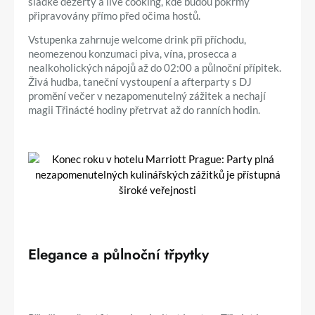
sladké dezerty a live cooking, kde budou pokrmy
připravovány přímo před očima hostů.
Vstupenka zahrnuje welcome drink při příchodu,
neomezenou konzumaci piva, vína, prosecca a
nealkoholických nápojů až do 02:00 a půlnoční přípitek.
Živá hudba, taneční vystoupení a afterparty s DJ
promění večer v nezapomenutelný zážitek a nechají
magii Třinácté hodiny přetrvat až do ranních hodin.
Elegance a půlnoční třpytky