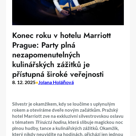
Konec roku v hotelu Marriott
Prague: Party plná
nezapomenutelných
kulinářských zážitků je
přístupná široké veřejnosti
8. 12. 2025
•
Jolana Holáňová
Silvestr je okamžikem, kdy se loučíme s uplynulým
rokem a otevíráme dveře novým začátkům. Pražský
hotel Marriott zve na exkluzivní silvestrovskou oslavu
s tématem
Třináctá hodina
, která slibuje magickou noc
plnou hudby, tance a kulinářských zážitků. Okamžik,
který nikdy neuvidíte na hodinách, přichází jen jednou