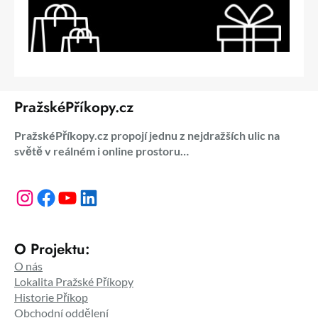
PražskéPříkopy.cz
PražskéPříkopy.cz propojí jednu z nejdražších ulic na
světě v reálném i online prostoru…
Instagram
Facebook
YouTube
LinkedIn
O Projektu:
O nás
Lokalita Pražské Příkopy
Historie Příkop
Obchodní oddělení