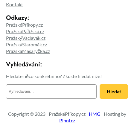
Kontakt
Odkazy:
PražskéPříkopy.cz
PražskáPařížská.cz
PražskýVaclavák.cz
PražskýStaromák.cz
PražskáMasaryčka.cz
Vyhledávání:
Hledáte něco konkrétního? Zkuste hledat níže!
H
Hledat
l
e
d
a
Copyright © 2023 | PražskéPříkopy.cz |
HMG
| Hosting by
t
Pipni.cz