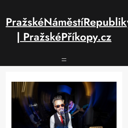
Přeskočit
na
obsah
PražskéNáměstíRepublik
| PražskéPříkopy.cz