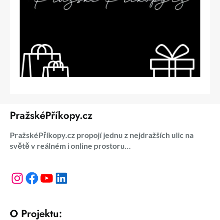
PražskéPříkopy.cz
PražskéPříkopy.cz propojí jednu z nejdražších ulic na
světě v reálném i online prostoru…
Instagram
Facebook
YouTube
LinkedIn
O Projektu: