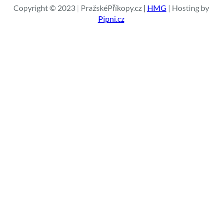
a
Copyright © 2023 | PražskéPříkopy.cz |
HMG
| Hosting by
t
Pipni.cz