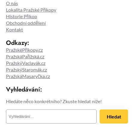
O nás
Lokalita Pražské Příkopy
Historie Příkop
Obchodní oddělení
Kontakt
Odkazy:
PražskéPříkopy.cz
PražskáPařížská.cz
PražskýVaclavák.cz
PražskýStaromák.cz
PražskáMasaryčka.cz
Vyhledávání:
Hledáte něco konkrétního? Zkuste hledat níže!
H
Hledat
l
e
d