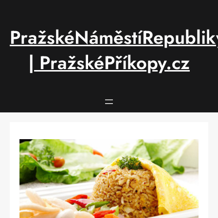
Přeskočit
na
obsah
PražskéNáměstíRepublik
| PražskéPříkopy.cz