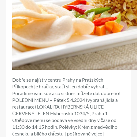
Dobře se najíst v centru Prahy na Pražských
Příkopech je hračka, stačí si jen dobře vybrat…
Poradíme vám kde a co si dnes můžete dát dobrého!
POLEDNÍ MENU – Pátek 5.4.2024 (vybraná jídla a
restaurace) LOKALITA HYBERNSKÁ ULICE
ČERVENÝ JELEN Hybernská 1034/5, Praha 1
Obědové menu se podává ve všední dny v čase od
11:30 do 14:15 hodin. Polévky: Krém z medvědího
česneku a bílého chřestu | pošírované vejce |