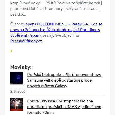
krupičkové noky | – 95 Kč Polévka ze špičatého zelí |
papriková klobása | brambory | zakysaná smetana |
pažitka…
Článek
<span>POLEDNÍ MENU – Pátek 5.4.: Kde se
dnes na Příkopech můžete dobře najíst? Poradíme s
výběrem!</span>
se nejdříve objevil na
PražskéPříkopy.cz
.
•
Novinky:
Pražská Metropole zažije dronovou show:
Samsung velkolepě odstartuje prodej
nových zařízení Galaxy
2. 8. 2026
Epická Odyssea Christophera Nolana
dorazila do pražského IMAX v jedinečném
formátu 70mm