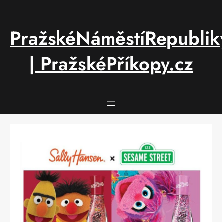
Přeskočit
na
obsah
PražskéNáměstíRepublik
| PražskéPříkopy.cz