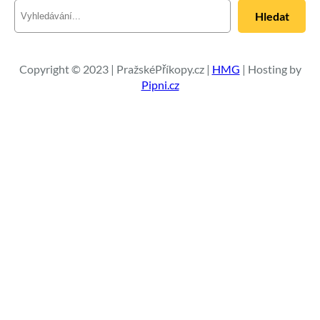
H
Hledat
l
e
d
a
Copyright © 2023 | PražskéPříkopy.cz |
HMG
| Hosting by
t
Pipni.cz