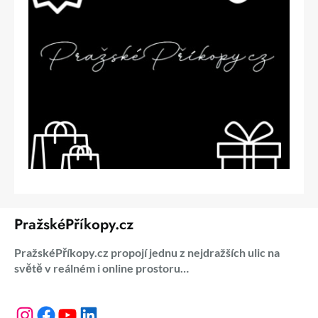
PražskéPříkopy.cz
PražskéPříkopy.cz propojí jednu z nejdražších ulic na
světě v reálném i online prostoru…
Instagram
Facebook
YouTube
LinkedIn