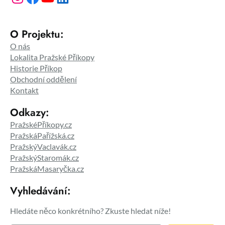
O Projektu:
O nás
Lokalita Pražské Příkopy
Historie Příkop
Obchodní oddělení
Kontakt
Odkazy:
PražskéPříkopy.cz
PražskáPařížská.cz
PražskýVaclavák.cz
PražskýStaromák.cz
PražskáMasaryčka.cz
Vyhledávání:
Hledáte něco konkrétního? Zkuste hledat níže!