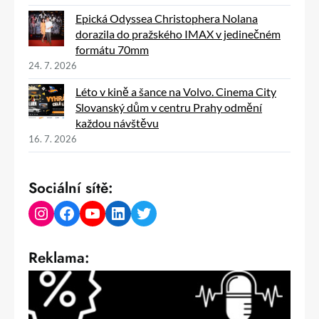
Epická Odyssea Christophera Nolana
dorazila do pražského IMAX v jedinečném
formátu 70mm
24. 7. 2026
Léto v kině a šance na Volvo. Cinema City
Slovanský dům v centru Prahy odmění
každou návštěvu
16. 7. 2026
Sociální sítě:
Instagram
Facebook
YouTube
LinkedIn
Twitter
Reklama: