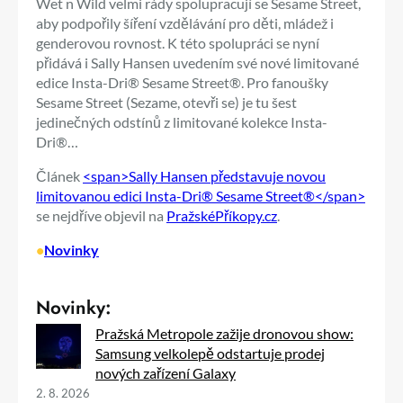
Wet n Wild velmi rády spolupracují se Sesame Street,
aby podpořily šíření vzdělávání pro děti, mládež i
genderovou rovnost. K této spolupráci se nyní
přidává i Sally Hansen uvedením své nové limitované
edice Insta-Dri® Sesame Street®. Pro fanoušky
Sesame Street (Sezame, otevři se) je tu šest
jedinečných odstínů z limitované kolekce Insta-
Dri®…
Článek
<span>Sally Hansen představuje novou
limitovanou edici Insta-Dri® Sesame Street®</span>
se nejdříve objevil na
PražskéPříkopy.cz
.
•
Novinky
Novinky:
Pražská Metropole zažije dronovou show:
Samsung velkolepě odstartuje prodej
nových zařízení Galaxy
2. 8. 2026